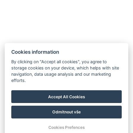
Anzahl der Schlafzimmer : 1
Anzahl der Zimmer : 2
JETZT BUCHEN
Cookies information
ZURÜCK ZU DEN ZIMMERN
By clicking on "Accept all cookies", you agree to
storage cookies on your device, which helps with site
navigation, data usage analysis and our marketing
info@westendml.cz
efforts.
+420 354 621 900
Welcher Weg zu uns
Accept All Cookies
Odmítnout vše
© Copyright 2026 | Alle Rechte vorbehalten
Cookies Prefences