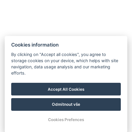
Anzahl der Schlafzimmer : 1
Anzahl der Zimmer : 2
JETZT BUCHEN
Cookies information
ZURÜCK ZU DEN ZIMMERN
By clicking on "Accept all cookies", you agree to
storage cookies on your device, which helps with site
navigation, data usage analysis and our marketing
info@westendml.cz
efforts.
+420 354 621 900
Welcher Weg zu uns
Accept All Cookies
Odmítnout vše
© Copyright 2026 | Alle Rechte vorbehalten
Cookies Prefences